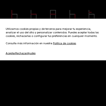
78 cm
57 cm
58 cm
47 cm
64 cm
Utilizamos cookies propias y de terceros para mejorar tu experiencia,
analizar el uso del sitio y personalizar contenidos. Puedes aceptar todas las
cookies, rechazarlas o configurar tus preferencias en cualquier momento.
Consulta más información en nuestra
Política de cookies
.
L
u
z
Aceptar
Rechazar
Ajustes
keyboard_arrow_left