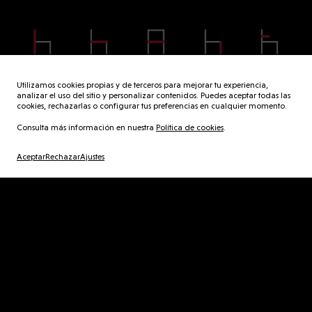
83 cm
54 cm
56 cm
47 cm
64 cm
Utilizamos cookies propias y de terceros para mejorar tu experiencia,
analizar el uso del sitio y personalizar contenidos. Puedes aceptar todas las
cookies, rechazarlas o configurar tus preferencias en cualquier momento.
Consulta más información en nuestra
Política de cookies
.
G
a
u
d
í
Aceptar
Rechazar
Ajustes
keyboard_arrow_left